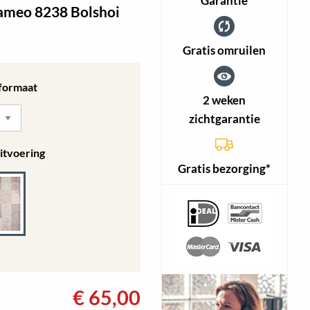
Garantie
ameo 8238 Bolshoi
Gratis omruilen
 formaat
2 weken
zichtgarantie
itvoering
Gratis bezorging*
€
65,00