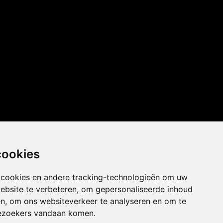
cookies
 cookies en andere tracking-technologieën om uw
ebsite te verbeteren, om gepersonaliseerde inhoud
en, om ons websiteverkeer te analyseren en om te
ezoekers vandaan komen.