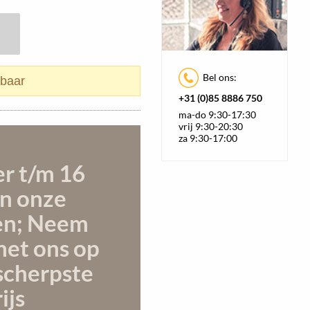
Bel ons:
rbaar
+31 (0)85 8886 750
ma-do 9:30-17:30
vrij 9:30-20:30
za 9:30-17:00
er t/m 16
n onze
en; Neem
met ons op
scherpste
ijs