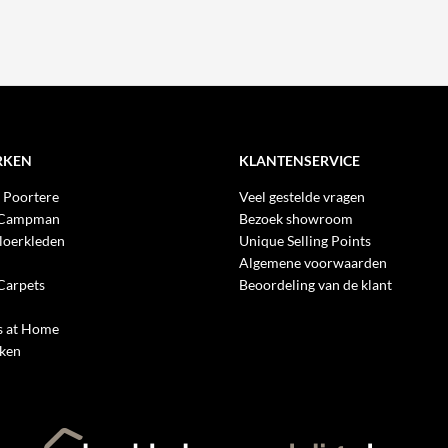
RKEN
KLANTENSERVICE
 Poortere
Veel gestelde vragen
 Campman
Bezoek showroom
loerkleden
Unique Selling Points
Algemene voorwaarden
Carpets
Beoordeling van de klant
 at Home
rken