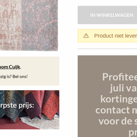
Product niet leve
oom Cuijk
.
Profite
ig is? Bel ons!
juli
va
korting
contact 
voor de 
pr