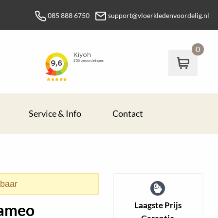
085 888 6750
support@vloerkledenvoordelig.nl
0
Service & Info
Contact
rbaar
Laagste Prijs
Cameo