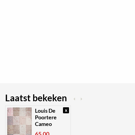
Laatst bekeken
x
Louis De
Poortere
Cameo
65,00