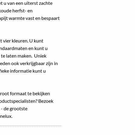
t u van een uiterst zachte
oude herfst- en
pijt warmte vast en bespaart
it vier kleuren. U kunt
tandaardmaten en kunt u
 te laten maken. Uniek
leden ook verkrijgbaar zijn in
fieke informatie kunt u
root formaat te bekijken
productspecialisten? Bezoek
 - de grootste
nelux.