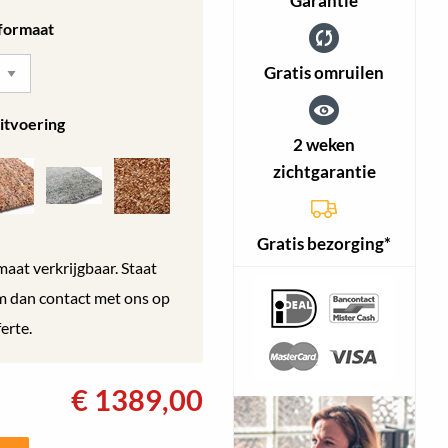
Garantie
 formaat
Gratis omruilen
itvoering
2 weken
zichtgarantie
Gratis bezorging*
maat verkrijgbaar. Staat
em dan contact met ons op
erte.
€
1389,00