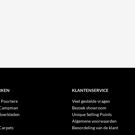
RKEN
KLANTENSERVICE
 Poortere
Veel gestelde vragen
 Campman
Bezoek showroom
loerkleden
Unique Selling Points
Algemene voorwaarden
Carpets
Beoordeling van de klant