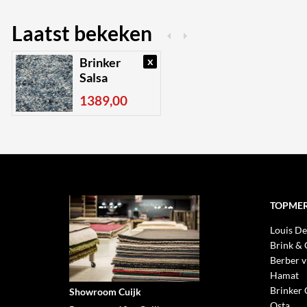
Laatst bekeken
x
Brinker
Salsa
1389,00
TOPME
Louis De
Brink &
Berber v
Hamat
Brinker 
Showroom Cuijk
Osta