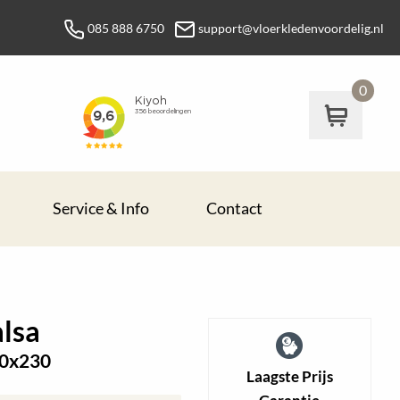
085 888 6750
support@vloerkledenvoordelig.nl
0
Service & Info
Contact
alsa
70x230
Laagste Prijs