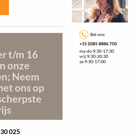
Bel ons:
+31 (0)85 8886 750
er t/m 16
ma-do 9:30-17:30
vrij 9:30-20:30
za 9:30-17:00
n onze
en; Neem
met ons op
scherpste
ijs
230 025