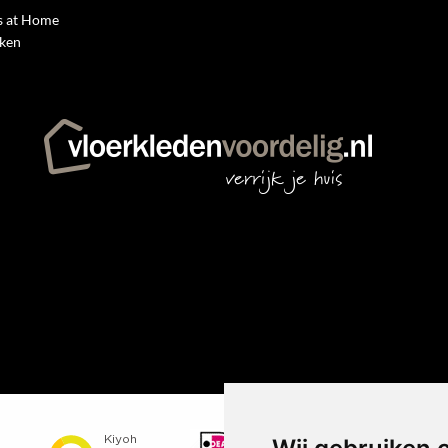
 at Home
rken