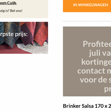
oom Cuijk
.
ig is? Bel ons!
Profite
juli
va
korting
contact 
voor de 
pr
Brinker Salsa
170 x 