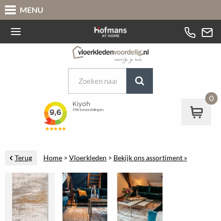
MENU
0
Terug
Home
>
Vloerkleden
>
Bekijk ons assortiment »