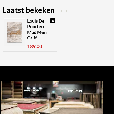
Laatst bekeken
x
Louis De
Poortere
Mad Men
Griff
189,00