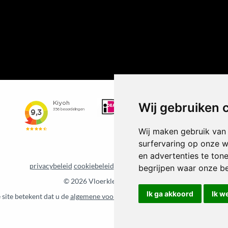
Wij gebruiken 
Wij maken gebruik van
surfervaring op onze w
en advertenties te ton
privacybeleid
cookiebeleid
Update cookie voorkeuren
begrijpen waar onze b
©
2026 Vloerkledenvoordelig.nl
Ik ga akkoord
Ik w
 site betekent dat u de
algemene voorwaarden
van CBW erkende woonwin