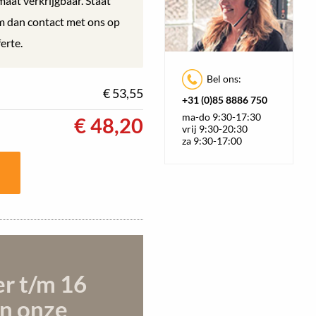
maat verkrijgbaar. Staat
em dan contact met ons op
erte.
Bel ons:
€ 53,55
+31 (0)85 8886 750
ma-do 9:30-17:30
€
48,20
vrij 9:30-20:30
za 9:30-17:00
er t/m 16
n onze