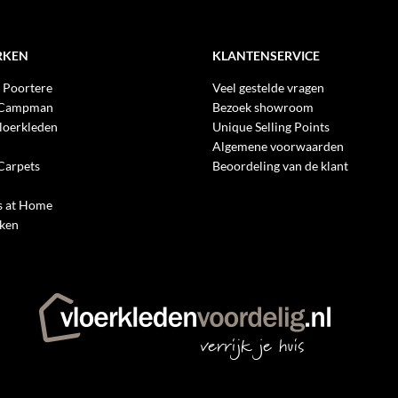
RKEN
KLANTENSERVICE
 Poortere
Veel gestelde vragen
 Campman
Bezoek showroom
loerkleden
Unique Selling Points
Algemene voorwaarden
Carpets
Beoordeling van de klant
 at Home
rken