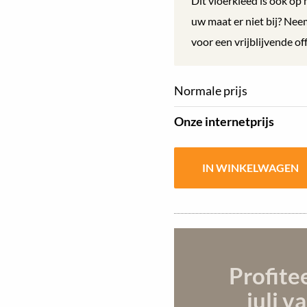
Dit vloerkleed is ook op 
uw maat er niet bij? Ne
voor een vrijblijvende off
Normale prijs
Onze internetprijs
Profite
juli
va