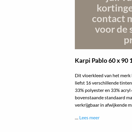
korting
contact 
voor de 
pr
Karpi Pablo
60 x 90 
Dit vloerkleed van het merk 
liefst 16 verschillende tint
33% polyester en 33% acryl 
bovenstaande standaard mat
verkrijgbaar in afwijkende
…
Lees meer