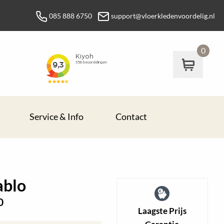
085 888 6750
support@vloerkledenvoordelig.nl
0
Service & Info
Contact
ablo
0
Laagste Prijs