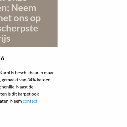
en; Neem
met ons op
scherpste
ijs
16
Karpi is beschikbaar in maar
en, gemaakt van 34% katoen,
chenille. Naast de
en is dit karpet ook
 maten. Neem
contact