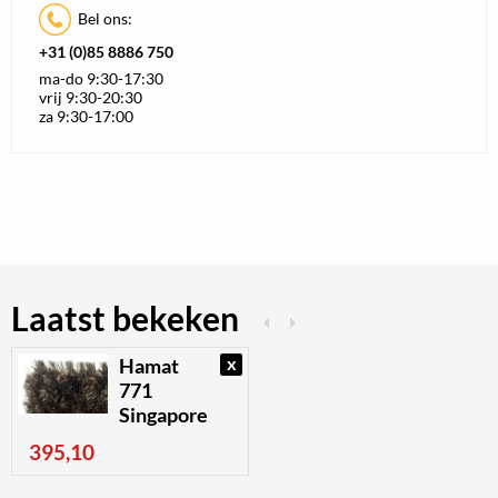
Bel ons:
+31 (0)85 8886 750
ma-do 9:30-17:30
vrij 9:30-20:30
za 9:30-17:00
Laatst bekeken
x
Hamat
771
Singapore
395,10