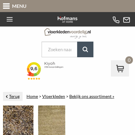
MENU
0
Terug
Home
>
Vloerkleden
>
Bekijk ons assortiment »