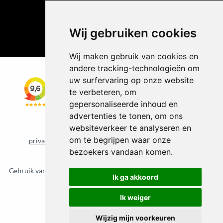
Wij gebruiken cookies
Wij maken gebruik van cookies en
andere tracking-technologieën om
uw surfervaring op onze website
te verbeteren, om
gepersonaliseerde inhoud en
advertenties te tonen, om ons
websiteverkeer te analyseren en
om te begrijpen waar onze
privacybeleid
cookiebeleid
Update cookie voorkeuren
bezoekers vandaan komen.
©
2026 Vloerkledenvoordelig.nl
Gebruik van deze site betekent dat u de
algemene voorwaarden
van
Ik ga akkoord
CBW erkende woonwinkels accepteert.
Ik weiger
Wijzig mijn voorkeuren