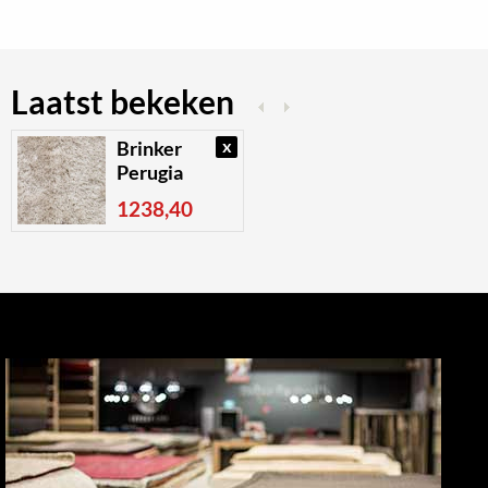
Laatst bekeken
x
Brinker
Perugia
1238,40