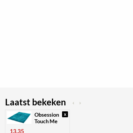
Laatst bekeken
x
Obsession
Touch Me
13,35