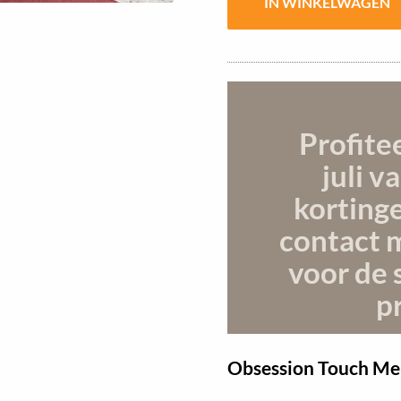
Profite
juli
va
korting
contact 
voor de 
pr
Obsession Touch Me