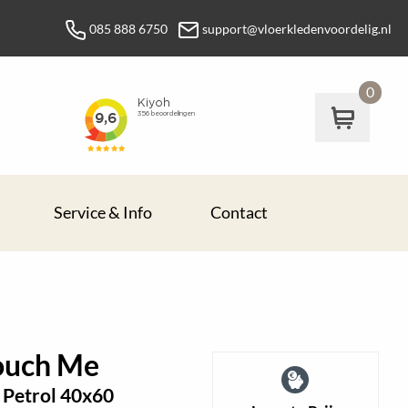
085 888 6750
support@vloerkledenvoordelig.nl
0
Service & Info
Contact
ouch Me
 Petrol 40x60