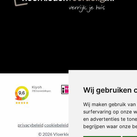
Wij gebruiken 
Wij maken gebruik van
surfervaring op onze w
en advertenties te ton
privacybeleid
cookiebeleid
Update cookie voorkeuren
begrijpen waar onze b
©
2026 Vloerkledenvoordelig.nl