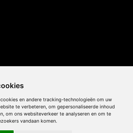
cookies
 cookies en andere tracking-technologieën om uw
ebsite te verbeteren, om gepersonaliseerde inhoud
en, om ons websiteverkeer te analyseren en om te
ezoekers vandaan komen.