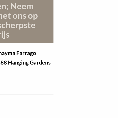
en; Neem
met ons op
scherpste
ijs
Khayma Farrago
688 Hanging Gardens