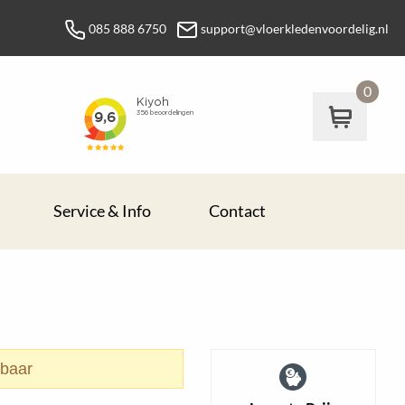
085 888 6750
support@vloerkledenvoordelig.nl
0
Service & Info
Contact
rbaar