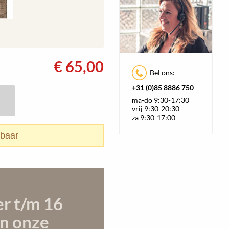
€
65,00
Bel ons:
+31 (0)85 8886 750
ma-do 9:30-17:30
vrij 9:30-20:30
za 9:30-17:00
rbaar
er t/m 16
n onze