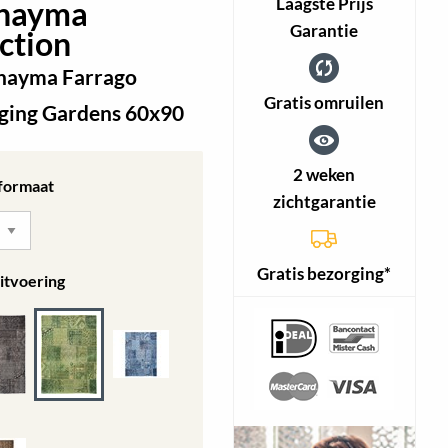
Laagste Prijs
Khayma
Garantie
ction
Khayma Farrago
Gratis omruilen
nging Gardens 60x90
2 weken
 formaat
zichtgarantie
Gratis bezorging*
itvoering