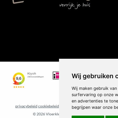
Wij gebruiken 
Wij maken gebruik van
surfervaring op onze w
en advertenties te ton
privacybeleid
cookiebeleid
Update cookie voorkeuren
begrijpen waar onze b
©
2026 Vloerkledenvoordelig.nl