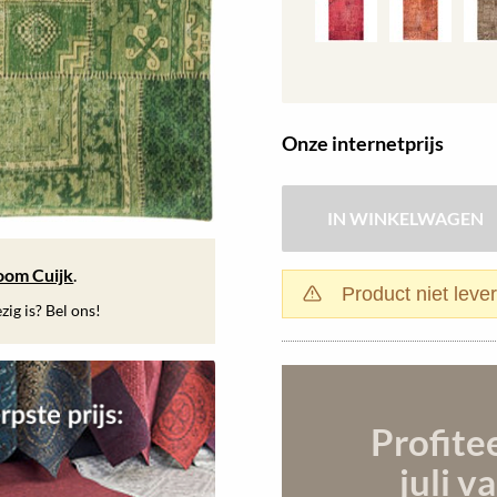
Onze internetprijs
oom Cuijk
.
Product niet leve
ig is? Bel ons!
Profite
juli
va