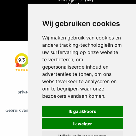
Wij gebruiken cookies
Wij maken gebruik van cookies en
andere tracking-technologieën om
uw surfervaring op onze website
te verbeteren, om
gepersonaliseerde inhoud en
advertenties te tonen, om ons
websiteverkeer te analyseren en
om te begrijpen waar onze
privacybeleid
cookiebeleid
Update cookie voorkeuren
bezoekers vandaan komen.
©
2026 Vloerkledenvoordelig.nl
Gebruik van deze site betekent dat u de
algemene voorwaarden
van
Ik ga akkoord
CBW erkende woonwinkels accepteert.
Ik weiger