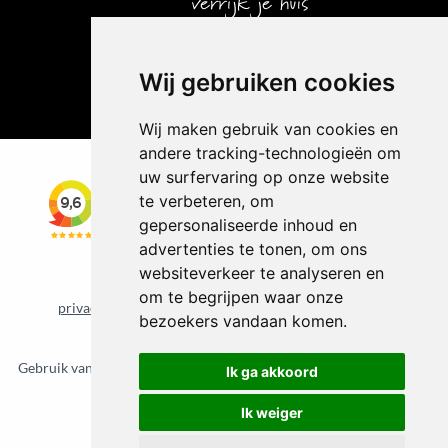
Wij gebruiken cookies
Wij maken gebruik van cookies en
andere tracking-technologieën om
uw surfervaring op onze website
te verbeteren, om
gepersonaliseerde inhoud en
advertenties te tonen, om ons
websiteverkeer te analyseren en
om te begrijpen waar onze
privacybeleid
cookiebeleid
Update cookie voorkeuren
bezoekers vandaan komen.
©
2026 Vloerkledenvoordelig.nl
Gebruik van deze site betekent dat u de
algemene voorwaarden
van
Ik ga akkoord
CBW erkende woonwinkels accepteert.
Ik weiger