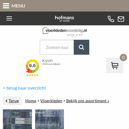
MENU
0
< terug naar overzicht
Terug
Home
>
Vloerkleden
>
Bekijk ons assortiment »