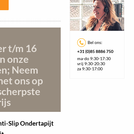
Bel ons:
er t/m 16
+31 (0)85 8886 750
n onze
ma-do 9:30-17:30
vrij 9:30-20:30
en; Neem
za 9:30-17:00
met ons op
scherpste
ijs
i-Slip Ondertapijt
jt