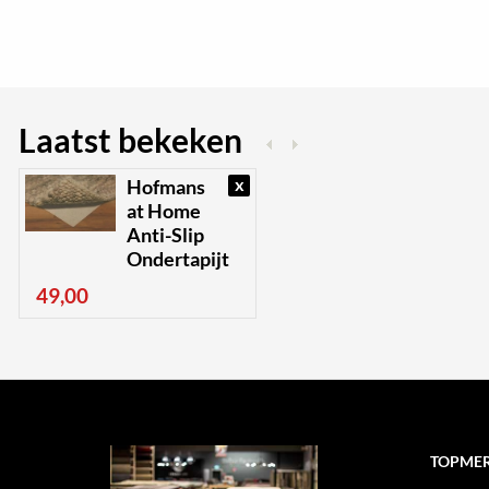
Laatst bekeken
x
Hofmans
at Home
Anti-Slip
Ondertapijt
49,00
TOPME