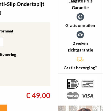
Laagste Prijs
i-Slip Ondertapijt
Garantie
0
Gratis omruilen
 formaat
2 weken
zichtgarantie
itvoering
Gratis bezorging*
€
49,00