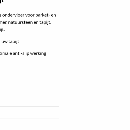
ls ondervloer voor parket- en
er, natuursteen en tapijt.
jt:
 uw tapijt
timale anti-slip werking