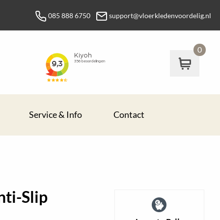
085 888 6750
support@vloerkledenvoordelig.nl
0
Service & Info
Contact
ti-Slip