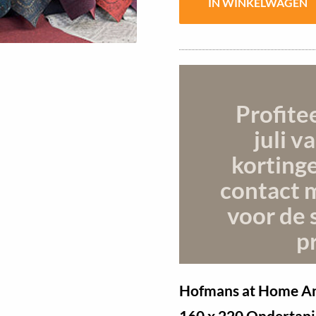
Profite
juli
va
korting
contact 
voor de 
pr
Hofmans at Home Ant
160 x 220 Ondertapi